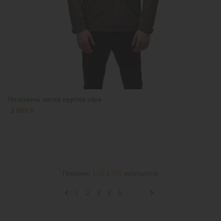
Чоловіча легка куртка сіра
3 699 ₴
Показано
1-15
з
204
результатів
1
2
3
4
5
...