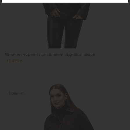
Жіночий чорний приталений піджак зі шкіри
12 499 ₴
Новинка