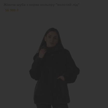
Жіноча шуба з норки кольору "колотий лід"
56 900 ₴