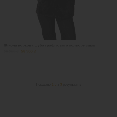
Жіноча норкова шуба графітового кольору зима
58 900 ₴
58 900 ₴
Показано
1-3
з
3
результатів