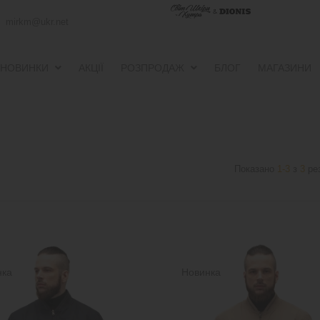
mirkm@ukr.net
НОВИНКИ
АКЦІЇ
РОЗПРОДАЖ
БЛОГ
МАГАЗИНИ
ПУХОВИКИ ТА ВІТРОВКИ
ПУХОВИКИ ТА ВІТРОВКИ
Показано
1-3
з
3
рез
нка
Новинка