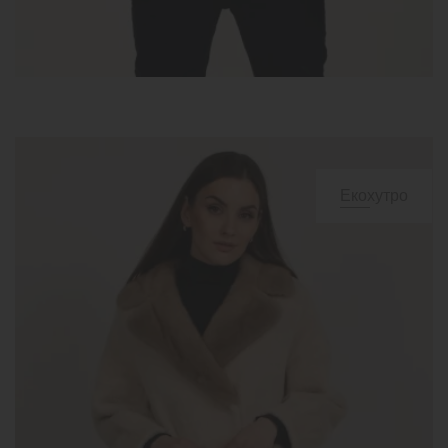
Екохутро