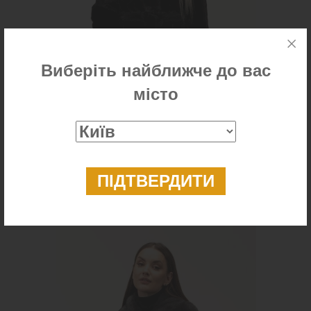
Виберіть найближче до вас
місто
Шуба з хутра норки (чорний колір)
45 900 ₴