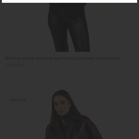
Жіноча чорна шкіряна куртка під резинку з комірцем
13 499 ₴
Новинка