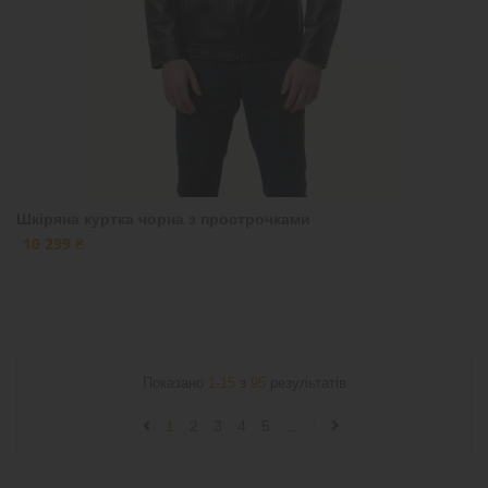
Шкіряна куртка чорна з прострочками
10 299 ₴
Показано
1-15
з
95
результатів
1
2
3
4
5
...