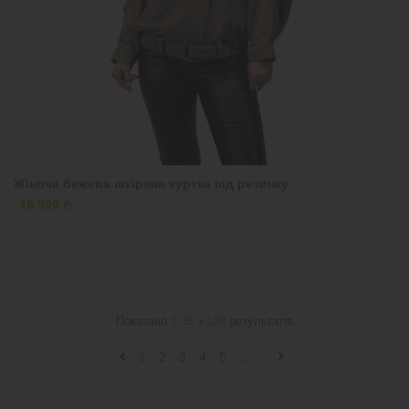
Жіноча бежева шкіряна куртка під резинку
16 999 ₴
Показано
1-15
з
139
результатів
1
2
3
4
5
...