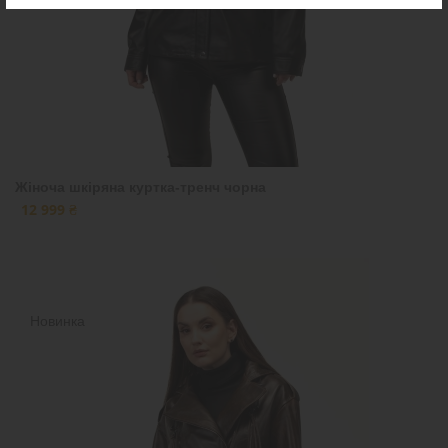
Жіноча шкіряна куртка-тренч чорна
12 999 ₴
Новинка