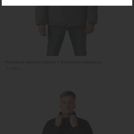
Чоловіча зимова куртка з біопухом оливкова
4 799 ₴