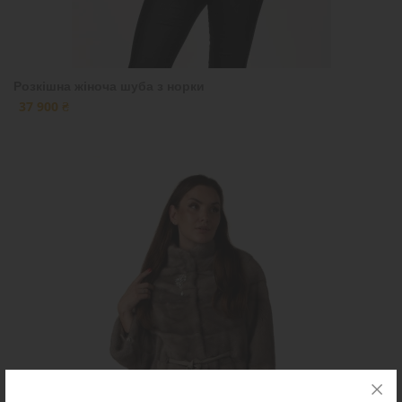
Розкішна жіноча шуба з норки
37 900 ₴