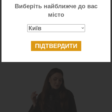
Виберіть найближче до вас
місто
Шуба з хутра норки кольору «колотий лід»
44 900 ₴