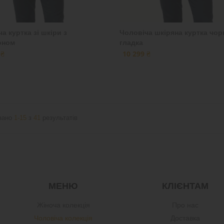
а куртка зі шкіри з
Чоловіча шкіряна куртка чор
оном
гладка
 ₴
10 299 ₴
зано
1-15
з
41
результатів
МЕНЮ
КЛІЄНТАМ
Жіноча колекція
Про нас
Чоловіча колекція
Доставка