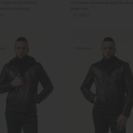
а куртка чоловіча
Стильна чоловіча куртка зі ш
евого кольору
коротка
 ₴
12 499 ₴
нка
Новинка