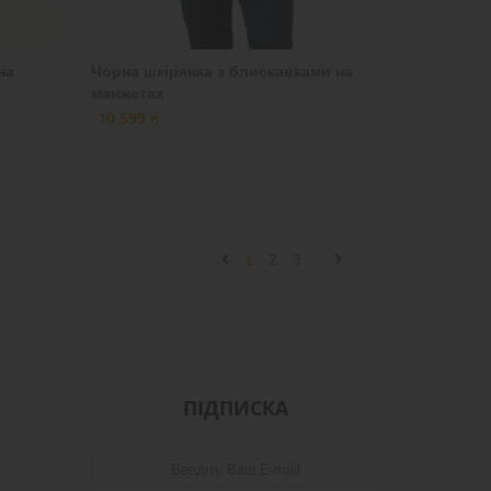
на
Чорна шкірянка з блискавками на
манжетах
10 599 ₴
1
2
3
ПІДПИСКА