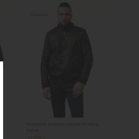
Новинка
Чоловіча шкіряна куртка-бомбер
чорна
11 999 ₴