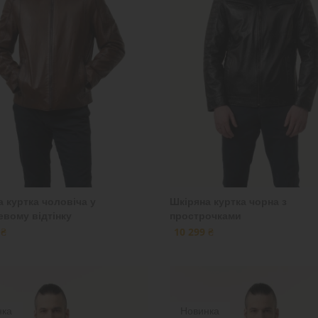
 куртка чоловіча у
Шкіряна куртка чорна з
евому відтінку
прострочками
 ₴
10 299 ₴
нка
Новинка