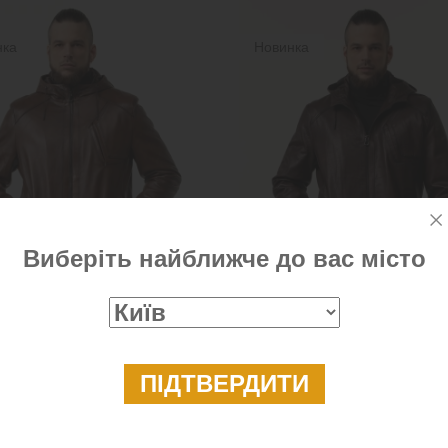
нка
Новинка
Виберіть найближче до вас місто
а куртка чоловіча з кишенею
Шкіряна коричнева куртка з
ях
капюшоном чоловіча
 ₴
12 999 ₴