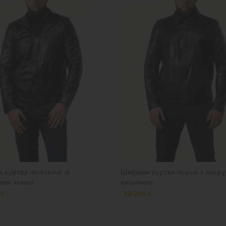
 куртка чоловіча зі
Шкіряна куртка чорна з нагр
ами замші
кишенею
 ₴
10 299 ₴