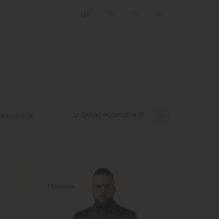
UA
езультатів
Новинка