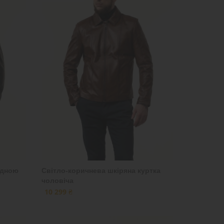
удною
Світло-коричнева шкіряна куртка
чоловіча
10 299 ₴