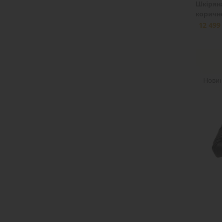
Шкірян
коричн
12 499
Нови