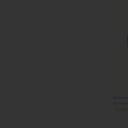
48
(18)
46
(12)
44
(11)
42
(10)
40
(1)
M
(58)
54
(12)
52
(12)
50
(19)
Шкіряна
вставк
10 499