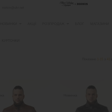
mirkm@ukr.net
НОВИНКИ
АКЦІЇ
РОЗПРОДАЖ
БЛОГ
МАГАЗИНИ
ПУХОВИКИ ТА ВІТРОВКИ
ПУХОВИКИ ТА ВІТРОВКИ
КУРТОЧКИ
Показано
1-15
з
41
р
нка
Новинка