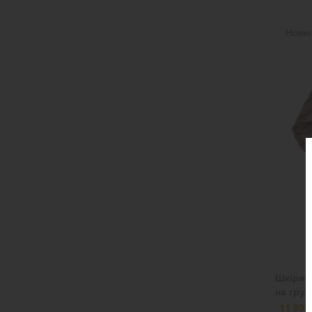
Нови
Шкірян
на груд
11 999