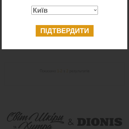
Шикарна шуба із натурального хутра норки
54 900 ₴
49 900 ₴
Показано
1-2
з
2
результатів