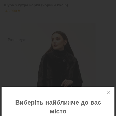
Шуба з хутра норки (чорний колір)
45 900 ₴
Розпродаж
Виберіть найближче до вас
місто