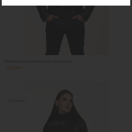
Шкіряна куртка-косуха чоловіча
10 299 ₴
Новинка