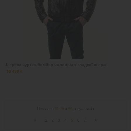
Шкіряна куртка-бомбер чоловіча з гладкої шкіри
10 499 ₴
Показано
61-75
з
99
результатів
1
2
3
4
5
6
7