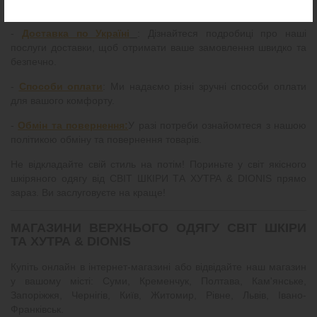
ПОВЕРНЕННЯ:
-
Доставка по Україні
: Дізнайтеся подробиці про наші
послуги доставки, щоб отримати ваше замовлення швидко та
безпечно.
-
Способи оплати
: Ми надаємо різні зручні способи оплати
для вашого комфорту.
-
Обмін та повернення:
У разі потреби ознайомтеся з нашою
політикою обміну та повернення товарів.
Не відкладайте свій стиль на потім! Пориньте у світ якісного
шкіряного одягу від СВІТ ШКІРИ ТА ХУТРА & DIONIS прямо
зараз. Ви заслуговуєте на краще!
МАГАЗИНИ ВЕРХНЬОГО ОДЯГУ СВІТ ШКІРИ
ТА ХУТРА & DIONIS
Купіть онлайн в інтернет-магазині або відвідайте наш магазин
у вашому місті: Суми, Кременчук, Полтава, Кам'янське,
Запоріжжя, Чернігів, Київ, Житомир, Рівне, Львів, Івано-
Франківськ.