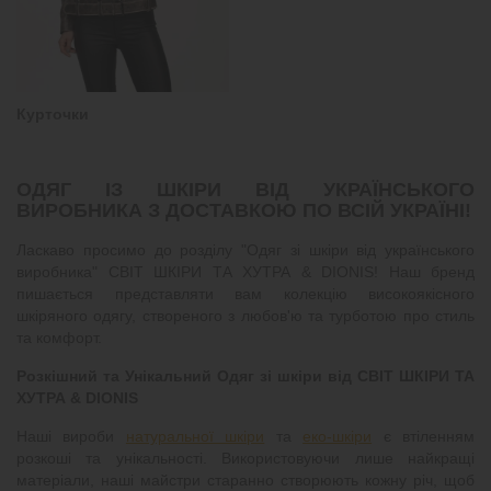
Курточки
ОДЯГ ІЗ ШКІРИ ВІД УКРАЇНСЬКОГО
ВИРОБНИКА З ДОСТАВКОЮ ПО ВСІЙ УКРАЇНІ!
Ласкаво просимо до розділу "Одяг зі шкіри від українського
виробника" СВІТ ШКІРИ ТА ХУТРА & DIONIS! Наш бренд
пишається представляти вам колекцію високоякісного
шкіряного одягу, створеного з любов'ю та турботою про стиль
та комфорт.
Розкішний та Унікальний Одяг зі шкіри від СВІТ ШКІРИ ТА
ХУТРА & DIONIS
Наші вироби
натуральної шкіри
та
еко-шкіри
є втіленням
розкоші та унікальності. Використовуючи лише найкращі
матеріали, наші майстри старанно створюють кожну річ, щоб