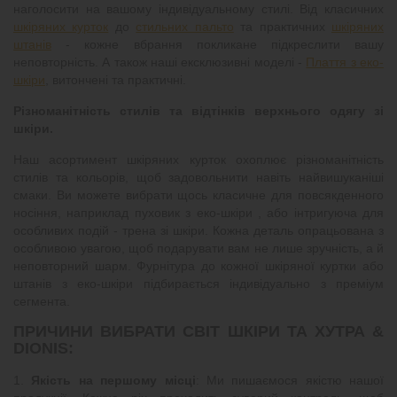
наголосити на вашому індивідуальному стилі. Від класичних
шкіряних курток
до
стильних пальто
та практичних
шкіряних
штанів
- кожне вбрання покликане підкреслити вашу
неповторність. А також наші ексклюзивні моделі -
Плаття з еко-
шкіри
, витончені та практичні.
Різноманітність стилів та відтінків верхнього одягу зі
шкіри.
Наш асортимент шкіряних курток охоплює різноманітність
стилів та кольорів, щоб задовольнити навіть найвишуканіші
смаки. Ви можете вибрати щось класичне для повсякденного
носіння, наприклад пуховик з еко-шкіри , або інтригуюча для
особливих подій - трена зі шкіри. Кожна деталь опрацьована з
особливою увагою, щоб подарувати вам не лише зручність, а й
неповторний шарм. Фурнітура до кожної шкіряної куртки або
штанів з еко-шкіри підбирається індивідуально з преміум
сегмента.
ПРИЧИНИ ВИБРАТИ СВІТ ШКІРИ ТА ХУТРА &
DIONIS:
1.
Якість на першому місці
: Ми пишаємося якістю нашої