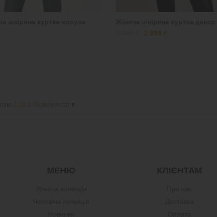
а шкіряна куртка-косуха
Жіноча шкіряна куртка декор
5 299 ₴
2 999 ₴
₴
зано
1-15
з
18
результатів
МЕНЮ
КЛІЄНТАМ
Жіноча колекція
Про нас
Чоловіча колекція
Доставка
Новинки
Оплата