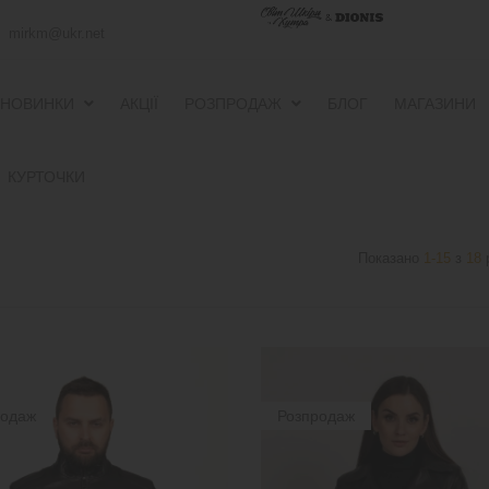
mirkm@ukr.net
НОВИНКИ
АКЦІЇ
РОЗПРОДАЖ
БЛОГ
МАГАЗИНИ
ПУХОВИКИ ТА ВІТРОВКИ
ПУХОВИКИ ТА ВІТРОВКИ
КУРТОЧКИ
Показано
1-15
з
18
р
родаж
Розпродаж