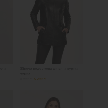
ноча
Жіноча подовжена шкіряна куртка
чорна
8 999 ₴
5 299 ₴