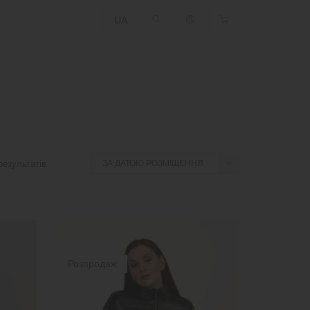
UA
езультатів
Розпродаж