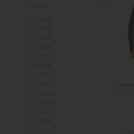
РОЗМІР
замша
(3)
замша+шкiра
(1)
8XL
(1)
шкiра
(95)
7XL
(2)
6XL
(3)
5XL
(8)
58
(5)
56
(12)
XS
(2)
S
(36)
Шкіряна
8 499 ₴
4XL
(34)
3XL
(43)
2XL
(63)
XL
(65)
L
(65)
Розп