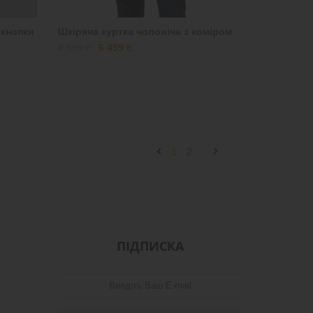
 кнопки
Шкіряна куртка чоловіча з коміром
8 599 ₴
6 499 ₴
1
2
ПІДПИСКА