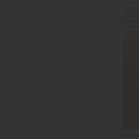
Нови
Косуха 