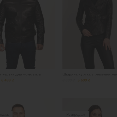
 куртка для чоловіків
Шкіряна куртка з ременем жі
6 499 ₴
8 999 ₴
5 699 ₴
родаж
Розпродаж