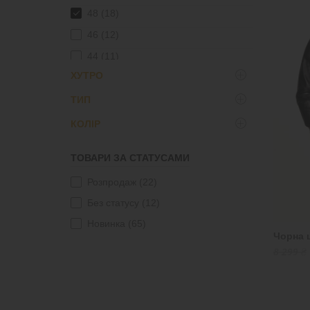
48
(18)
46
(12)
44
(11)
ХУТРО
42
(10)
40
(1)
ТИП
С мехом
(1)
M
(58)
КОЛIР
Без меха
(99)
мужской
(41)
54
(12)
женский
(58)
ТОВАРИ ЗА СТАТУСАМИ
52
(12)
Розпродаж
(22)
50
(19)
Без статусу
(12)
Новинка
(65)
Чорна 
8 299 ₴