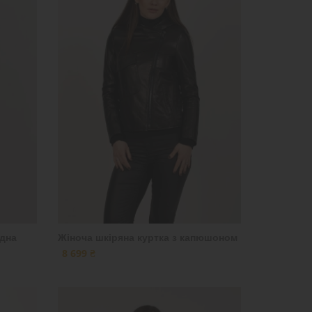
ідна
Жіноча шкіряна куртка з капюшоном
8 699 ₴