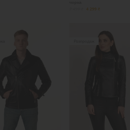
чорна
₴
7 499 ₴
4 299 ₴
нка
Розпродаж