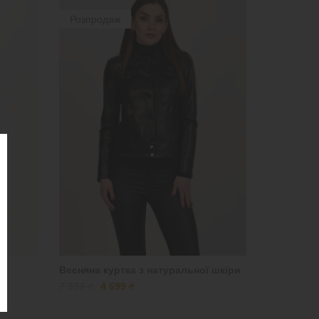
Розпродаж
Весняна куртка з натуральної шкіри
7 599 ₴
4 699 ₴