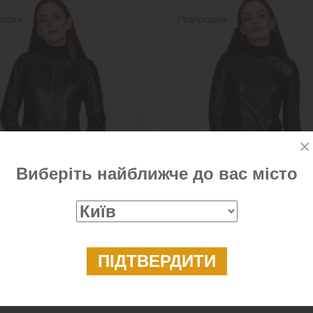
родаж
Розпродаж
Виберіть найближче до вас місто
 шкіряна куртка в класичному
Шкіряна куртка жіноча чорна
8 299 ₴
4 699 ₴
4 699 ₴