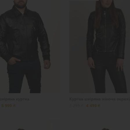
шкіряна куртка
Куртка шкіряна жіноча перех
5 999 ₴
5 299 ₴
4 499 ₴