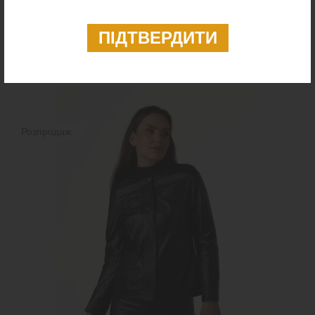
Куртка шкіряна чорна стьобана горизонтально
7 499 ₴
Розпродаж