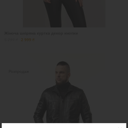
Жіноча шкіряна куртка декор кнопки
5 299 ₴
2 999 ₴
Розпродаж