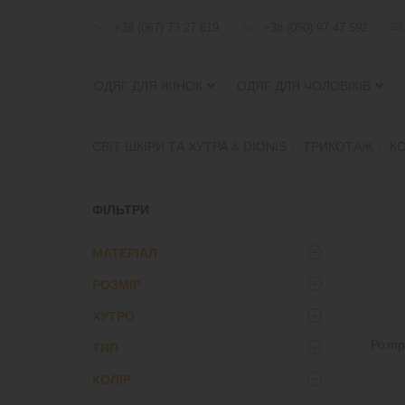
+38 (067) 73 27 619
+38 (050) 97 47 592
ОДЯГ ДЛЯ ЖІНОК
ОДЯГ ДЛЯ ЧОЛОВІКІВ
СВІТ ШКІРИ ТА ХУТРА & DIONIS
ТРИКОТАЖ
К
ФІЛЬТРИ
МАТЕРІАЛ
РОЗМІР
трикотаж
(11)
ХУТРО
S
(11)
Розп
ТИП
XL
(11)
Без меха
(11)
L
(11)
КОЛIР
женский
(11)