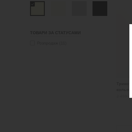
M
(11)
ТОВАРИ ЗА СТАТУСАМИ
Розпродаж
(11)
Трикот
кольор
3 499 ₴