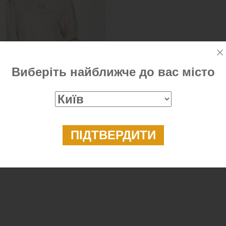
Виберіть найближче до вас місто
ажний костюм молочного
у
2 999 ₴