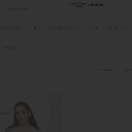
mirkm@ukr.net
НОВИНКИ
АКЦІЇ
РОЗПРОДАЖ
БЛОГ
МАГАЗИНИ
ПУХОВИКИ ТА ВІТРОВКИ
ПУХОВИКИ ТА ВІТРОВКИ
ОСТЮМИ
Показано
1-1
з
1
рез
родаж