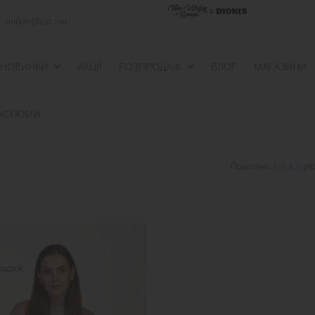
mirkm@ukr.net
НОВИНКИ
АКЦІЇ
РОЗПРОДАЖ
БЛОГ
МАГАЗИНИ
ПУХОВИКИ ТА ВІТРОВКИ
ПУХОВИКИ ТА ВІТРОВКИ
ОСТЮМИ
Показано
1-1
з
1
рез
родаж