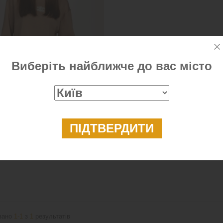
Виберіть найближче до вас місто
й костюм, колір бежевий
2 999 ₴
зано
1-1
з
1
результатів