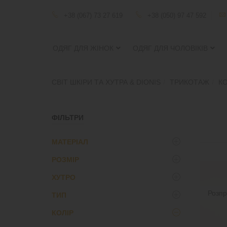
+38 (067) 73 27 619
+38 (050) 97 47 592
ОДЯГ ДЛЯ ЖІНОК
ОДЯГ ДЛЯ ЧОЛОВІКІВ
СВІТ ШКІРИ ТА ХУТРА & DIONIS
ТРИКОТАЖ
К
ФІЛЬТРИ
МАТЕРІАЛ
РОЗМІР
трикотаж
(11)
ХУТРО
S
(11)
Розп
ТИП
XL
(11)
Без меха
(11)
L
(11)
КОЛIР
женский
(11)