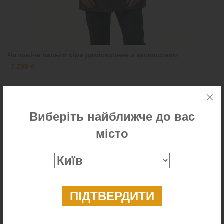
Чоловіче пальто сіре демісезонне з капюшоном
7 299 ₴
Виберіть найближче до вас
Новинка
місто