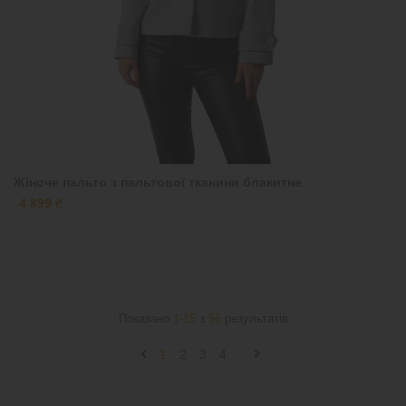
Жіноче пальто з пальтової тканини блакитне
4 899 ₴
Показано
1-15
з
56
результатів
1
2
3
4