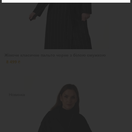
Жіноче класичне пальто чорне з білою смужкою
8 499 ₴
Новинка