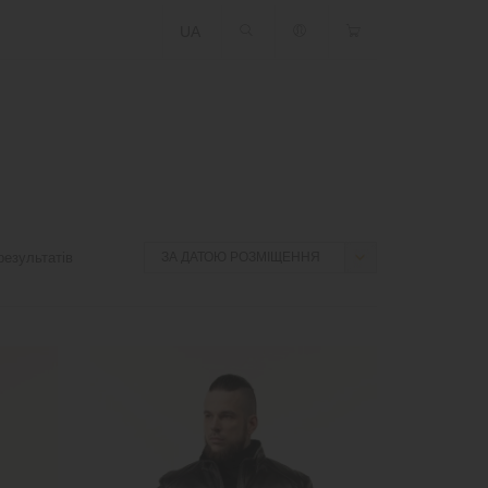
UA
езультатів