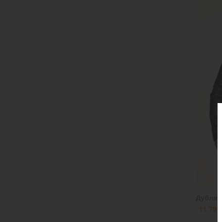
Дублян
11 799