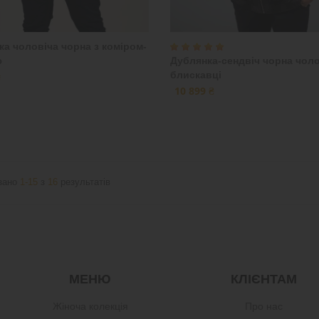
а чоловіча чорна з коміром-
ю
Дублянка-сендвіч чорна чоло
блискавці
₴
10 899 ₴
зано
1-15
з
16
результатів
МЕНЮ
КЛІЄНТАМ
Жіноча колекція
Про нас