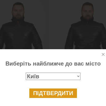
Виберіть найближче до вас місто
ка чоловіча чорна шкіряна
Дублянка-сендвіч чоловіча ш
на овчині
 ₴
10 299 ₴