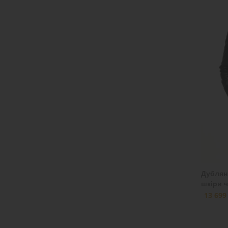
52
(2)
50
(3)
Дублянк
шкіри 
13 699