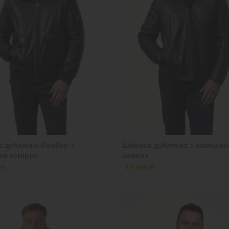
а дублянка-бомбер з
Шкіряна дублянка з капюшо
им коміром
зимова
 ₴
17 699 ₴