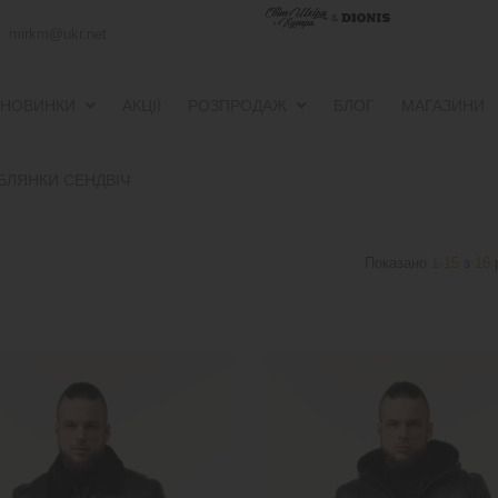
mirkm@ukr.net
НОВИНКИ
АКЦІЇ
РОЗПРОДАЖ
БЛОГ
МАГАЗИНИ
ПУХОВИКИ ТА ВІТРОВКИ
ПУХОВИКИ ТА ВІТРОВКИ
БЛЯНКИ СЕНДВІЧ
Показано
1-15
з
16
р