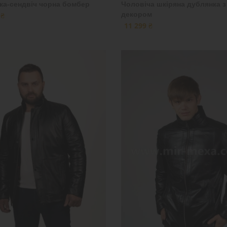
ка-сендвіч чорна бомбер
Чоловіча шкіряна дублянка з
декором
 ₴
11 299 ₴