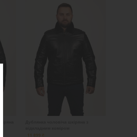
кіряна
Дублянка чоловіча шкіряна з
відкладним коміром
11 899 ₴