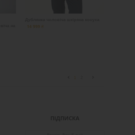
Дублянка чоловіча шкіряна косуха
віча на
14 999 ₴
1
2
ПІДПИСКА