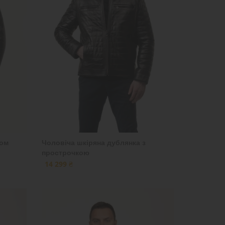
ном
Чоловіча шкіряна дублянка з
прострочкою
14 299 ₴