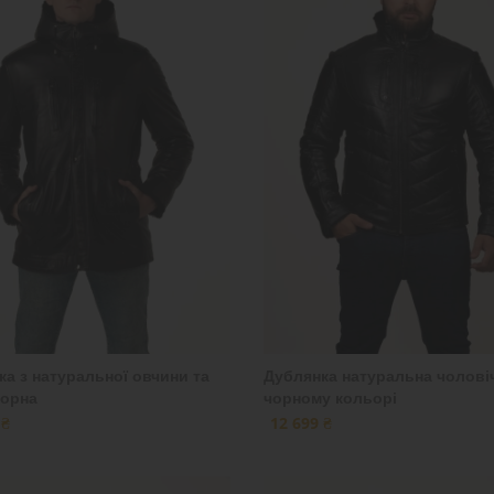
а з натуральної овчини та
Дублянка натуральна чолові
чорна
чорному кольорі
 ₴
12 699 ₴