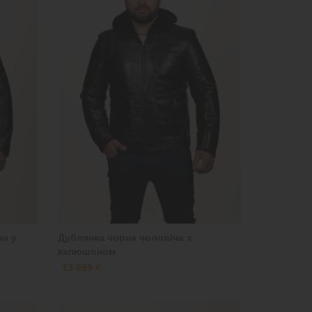
ча у
Дублянка чорна чоловіча з
капюшоном
13 699 ₴