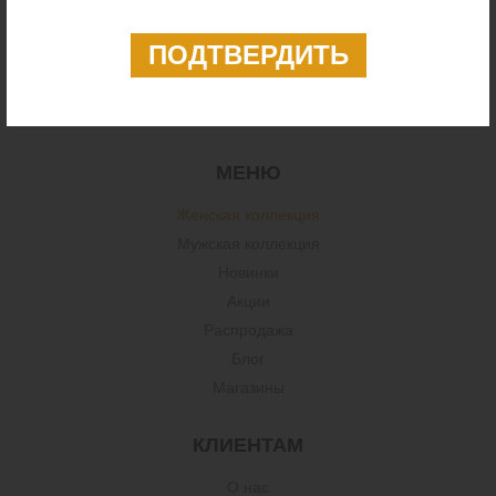
+38 (067) 73 27 619
+38 (050) 97 47 592
mirkm@ukr.net
ПН-ПТ 9:00-17:00
МЕНЮ
Женская коллекция
Мужская коллекция
Новинки
Акции
Распродажа
Блог
Магазины
КЛИЕНТАМ
О нас