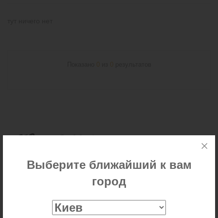
тут ничего нет
Показано
0
из
0
результатов
Выберите ближайший к вам
город
КОНТАКТЫ