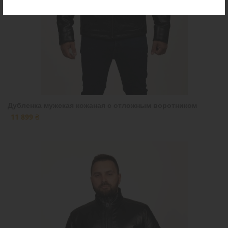
Дубленка мужская кожаная с отложным воротником
11 899 ₴