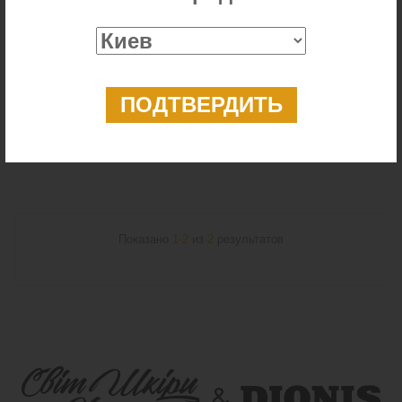
Дубленка мужская черная с воротником-стойкой
9 999 ₴
Показано
1-2
из
2
результатов