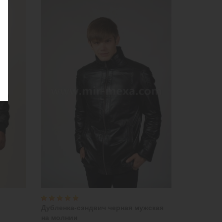
Дубленка-сэндвич черная мужская
на молнии