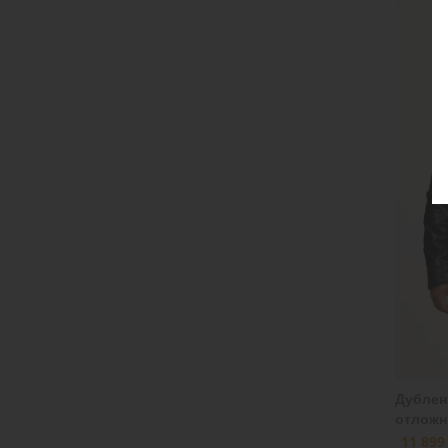
Дублен
отложн
11 899