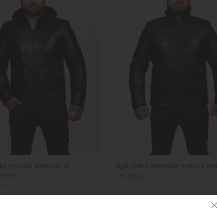
ка черная мужская с
Дубленка мужская черная ко
оном
11 799 ₴
 ₴