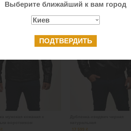
Выберите ближайший к вам город
ка мужская кожаная с
Дубленка-сэндвич черная
ым воротником
натуральная
 ₴
17 599 ₴