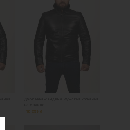
жаная
Дубленка-сэндвич мужская кожаная
на овчине
10 299 ₴