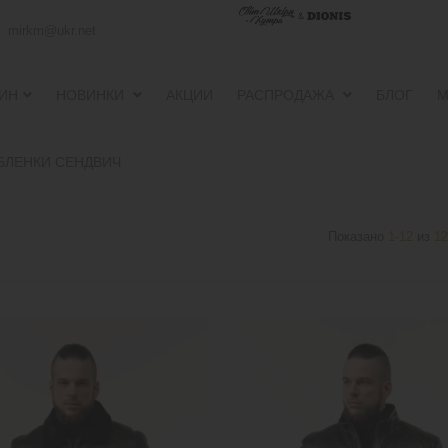
mirkm@ukr.net
ИН
НОВИНКИ
АКЦИИ
РАСПРОДАЖА
БЛОГ
М
ПУХОВИКИ И ВЕТРОВКИ
ПУХОВИКИ И ВЕТРОВКИ
БЛЕНКИ СЕНДВИЧ
Показано
1-12
из
12