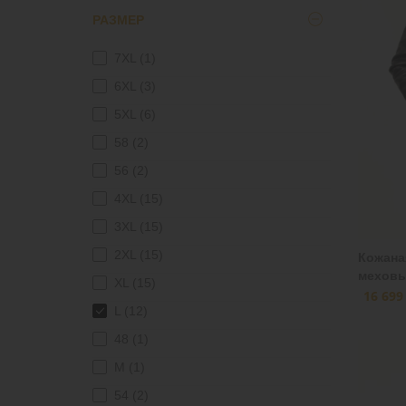
РАЗМЕР
кожа+овчина
(17)
7XL
(1)
6XL
(3)
5XL
(6)
58
(2)
56
(2)
4XL
(15)
3XL
(15)
2XL
(15)
Кожана
меховы
XL
(15)
16 699
L
(12)
48
(1)
M
(1)
54
(2)