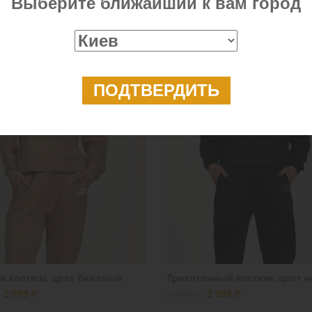
Выберите ближайший к вам город
родажа
Распродажа
й костюм, цвет бежевый
Трикотажный костюм, цвет 
2 999 ₴
3 499 ₴
2 999 ₴