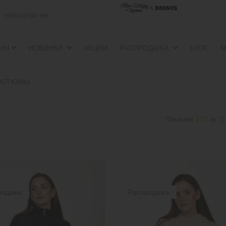
mirkm@ukr.net
ИН
НОВИНКИ
АКЦИИ
РАСПРОДАЖА
БЛОГ
М
ПУХОВИКИ И ВЕТРОВКИ
ПУХОВИКИ И ВЕТРОВКИ
ОСТЮМЫ
Показано
1-11
из
11
родажа
Распродажа