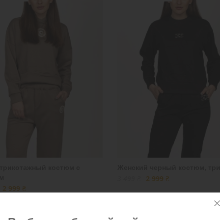
трикотажный костюм с
Женский черный костюм, тр
м
3 499 ₴
2 999 ₴
2 999 ₴