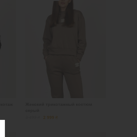
икотаж
Женский трикотажный костюм
серый
3 499 ₴
2 999 ₴