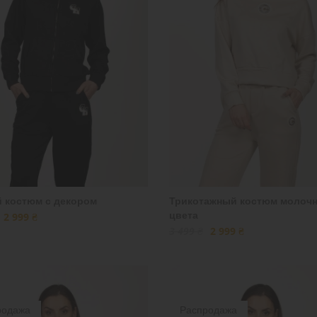
 костюм с декором
Трикотажный костюм молочн
цвета
2 999 ₴
3 499 ₴
2 999 ₴
родажа
Распродажа