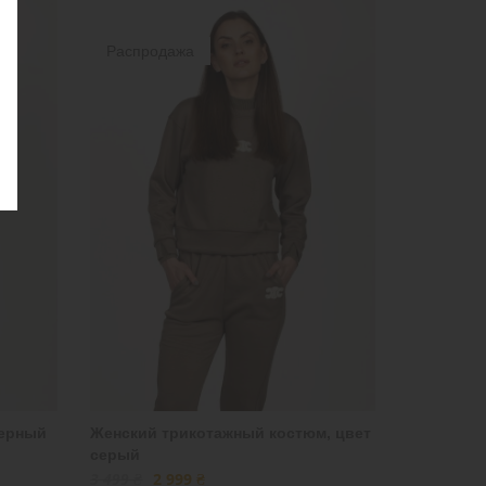
Распродажа
черный
Женский трикотажный костюм, цвет
серый
3 499 ₴
2 999 ₴