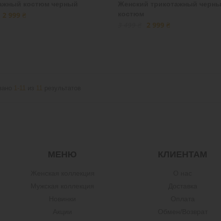
ажный костюм черный
Женский трикотажный черн
костюм
2 999 ₴
3 499 ₴
2 999 ₴
зано
1-11
из
11
результатов
МЕНЮ
КЛИЕНТАМ
Женская коллекция
О нас
Мужская коллекция
Доставка
Новинки
Оплата
Акции
Обмен/Возврат