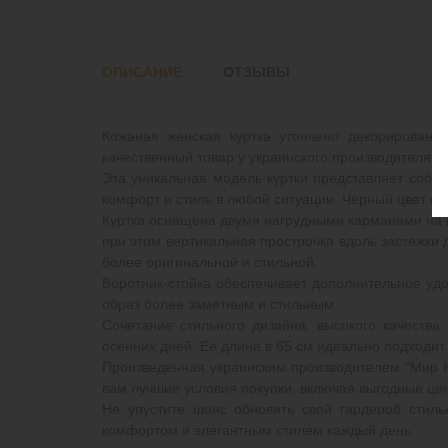
ОПИСАНИЕ
ОТЗЫВЫ
Кожаная женская куртка утончено декорированн
качественный товар у украинского производителя с 
Эта уникальная модель куртки представляет собой
комфорт и стиль в любой ситуации. Черный цвет ку
Куртка оснащена двумя нагрудными карманами на м
при этом вертикальная прострочка вдоль застежки
более оригинальной и стильной.
Воротник-стойка обеспечивает дополнительное удо
образ более заметным и стильным.
Сочетание стильного дизайна, высокого качеств
осенних дней. Ее длина в 65 см идеально подходит
Произведенная украинским производителем "Мир Ко
вам лучшие условия покупки, включая выгодные цен
Не упустите шанс обновить свой гардероб стиль
комфортом и элегантным стилем каждый день.