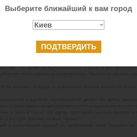
Цвет:
Черный
Выберите ближайший к вам город
ая молниями Хотите приобрести стильную и элегантную куртк
доставкой по Украине? Тогда наша новая утонченная куртка из нат
 сочетание элегантности и практичности. Изготовленная из высок
ртки придает ей универсальность, позволяя легко сочетать ее с ра
олниях, что делает ее функциональной и удобной для хранения ме
 добавляет ей изысканности и элегантности. Молнии на рукавах п
бство и защиту от ветра. А диагонально вшитые молнии по бока
а материалов и удобства использования делает эту куртку идеа
 для подчеркивания вашей женственности и создания элегантного 
жи и Меха & Dionis", эта куртка гарантирует высокое качество 
ы и быструю доставку по всей Украине.
ной и качественной курткой из натуральной кожи! Закажите е