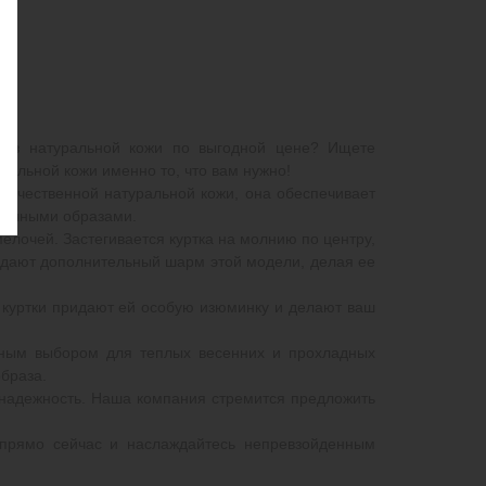
у из натуральной кожи по выгодной цене? Ищете
уральной кожи именно то, что вам нужно!
окачественной натуральной кожи, она обеспечивает
зличными образами.
лочей. Застегивается куртка на молнию по центру,
ридают дополнительный шарм этой модели, делая ее
м куртки придают ей особую изюминку и делают ваш
льным выбором для теплых весенних и прохладных
образа.
и надежность. Наша компания стремится предложить
е прямо сейчас и наслаждайтесь непревзойденным