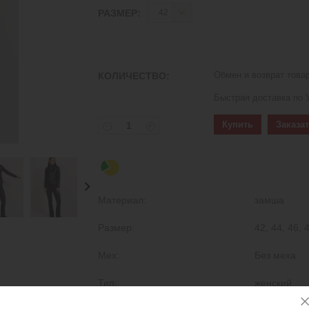
РАЗМЕР:
Обмен и возврат товар
КОЛИЧЕСТВО:
Быстрая доставка по 
Купить
Заказат
-
+
Материал:
замша
Размер:
42, 44, 46, 
Мех:
Без меха
Тип:
женский