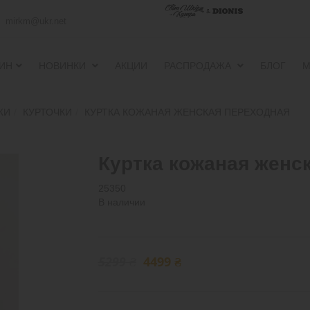
mirkm@ukr.net
ИН
НОВИНКИ
АКЦИИ
РАСПРОДАЖА
БЛОГ
М
ПУХОВИКИ И ВЕТРОВКИ
ПУХОВИКИ И ВЕТРОВКИ
ЖИ
КУРТОЧКИ
КУРТКА КОЖАНАЯ ЖЕНСКАЯ ПЕРЕХОДНАЯ
Куртка кожаная женс
25350
В наличии
5299
₴
4499
₴