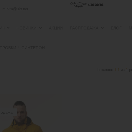
mirkm@ukr.net
ИН
НОВИНКИ
АКЦИИ
РАСПРОДАЖА
БЛОГ
М
ПУХОВИКИ И ВЕТРОВКИ
ПУХОВИКИ И ВЕТРОВКИ
ЕТРОВКИ
СИНТЕПОН
Показано
1-1
из
1
р
родажа