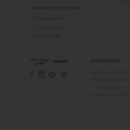
Пока
48
(52)
ТОВАРЫ ПО СТАТУСАМ
46
(36)
Распродажа
(15)
44
(25)
Без статуса
(9)
42
(16)
Новинка
(46)
40
(1)
M
(11)
54
(36)
КОНТАКТЫ
52
(44)
+38 (067) 73 27 619
50
(50)
+38 (050) 97 47 592
mirkm@ukr.net
ПН-ПТ 9:00-17:00